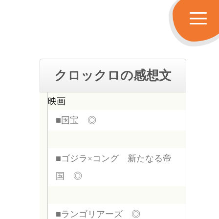
クロックロの感想文
映画
■国宝 ◎
■ゴジラ×コング 新たなる帝
国 ◎
■ランゴリアーズ ◎