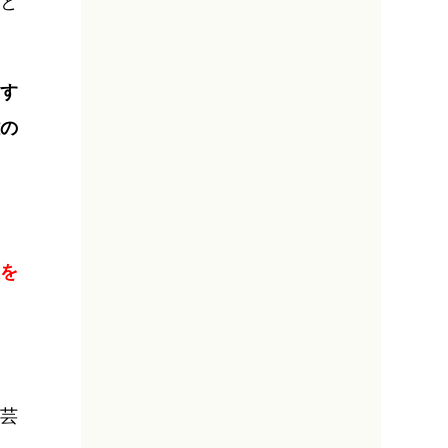
と
す
の
を
芸