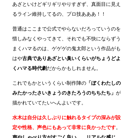
あざといけどギリギリやりすぎず、真面目に見え
るライン維持してるの、プロ技あああ！！
普通はここまで公式でやらないだろっていうのを
惜しみなくやってきて、それでも不快にならずう
まくハマるのは、ゲゲゲの鬼太郎という作品がも
はや
古典でありあざとい臭いくらいがちょうどよ
くハマる時代劇
だからかもしれません。
これでもかというくらい制作陣の
「ぼくわたしの
みたかったさいきょうのきたろうのちちたち」
が
描かれていてたいへんよいです。
水木は自分は久しぶりに触れるタイプの深みが設
定や性格、声色にもあって非常に良かったです
。
声やしゃべり方がすごく良い……リアルな感じ。