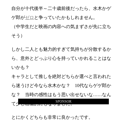
自分が十代後半～二十歳前後だったら、水木かゲ
ゲ郎が
ゼロ
と争っていたかもしれません。
（中学生だと映画の内容への気まずさが先に立ち
そう）
しかし二人とも魅力的すぎて気持ちが分散するか
ら、意外とどっぷり心を持っていかれることはな
いかも？
キャラとして推しを絶対どちらか選べと言われた
ら迷うけど今なら水木かな？ 10代ならゲゲ郎か
な？ 当時の感性はもう思い出せないな……なん
SPONSOR
て少し感傷的にもなりました。
とにかくどちらも非常に良かったです。