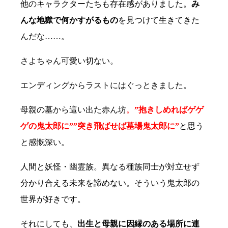
他のキャラクターたちも存在感がありました。
み
んな地獄で何かすがるもの
を見つけて生きてきた
んだな……。
さよちゃん可愛い切ない。
エンディングからラストにはぐっときました。
母親の墓から這い出た赤ん坊
。
”抱きしめればゲゲ
ゲの鬼太郎に””突き飛ばせば墓場鬼太郎に”
と思う
と感慨深い。
人間と妖怪・幽霊族。異なる種族同士が対立せず
分かり合える未来を諦めない。そういう鬼太郎の
世界が好きです。
それにしても、
出生と母親に因縁のある場所に連