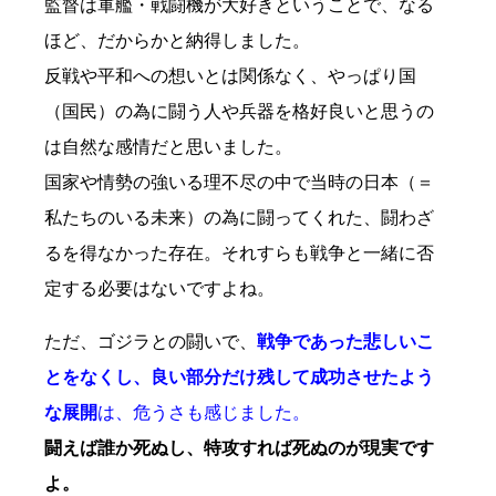
監督は軍艦・戦闘機が大好きということで、なる
ほど、だからかと納得しました。
反戦や平和への想いとは関係なく、やっぱり国
（国民）の為に闘う人や兵器を格好良いと思うの
は自然な感情だと思いました。
国家や情勢の強いる理不尽の中で当時の日本（＝
私たちのいる未来）の為に闘ってくれた、闘わざ
るを得なかった存在。それすらも戦争と一緒に否
定する必要はないですよね。
ただ、ゴジラとの闘いで、
戦争であった悲しいこ
とをなくし、良い部分だけ残して成功させたよう
な展開
は、危うさも感じました。
闘えば誰か死ぬし、特攻すれば死ぬのが現実です
よ。